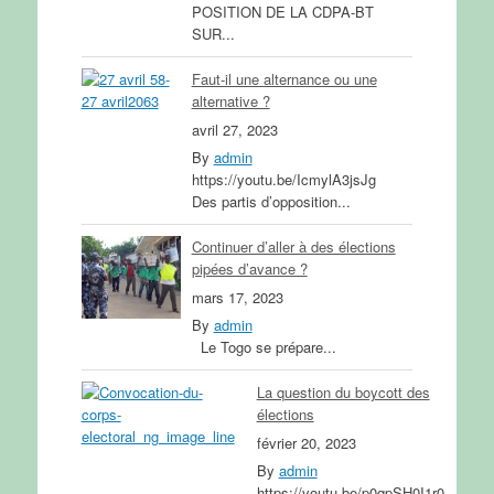
POSITION DE LA CDPA-BT
SUR...
Faut-il une alternance ou une
alternative ?
avril 27, 2023
By
admin
https://youtu.be/IcmylA3jsJg
Des partis d’opposition...
Continuer d’aller à des élections
pipées d’avance ?
mars 17, 2023
By
admin
Le Togo se prépare...
La question du boycott des
élections
février 20, 2023
By
admin
https://youtu.be/p0qpSH0I1r0