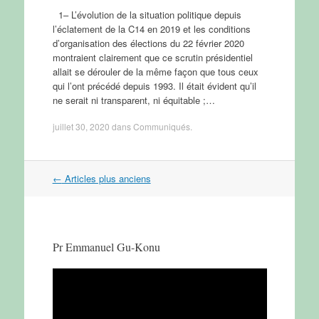
1– L’évolution de la situation politique depuis
l’éclatement de la C14 en 2019 et les conditions
d’organisation des élections du 22 février 2020
montraient clairement que ce scrutin présidentiel
allait se dérouler de la même façon que tous ceux
qui l’ont précédé depuis 1993. Il était évident qu’il
ne serait ni transparent, ni équitable ;…
juillet 30, 2020
dans
Communiqués
.
Navigation
←
Articles plus anciens
dans
les
articles
Pr Emmanuel Gu-Konu