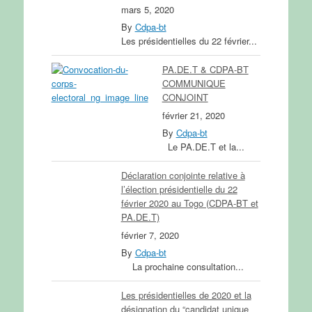
mars 5, 2020
By
Cdpa-bt
Les présidentielles du 22 février...
PA.DE.T & CDPA-BT
COMMUNIQUE
CONJOINT
février 21, 2020
By
Cdpa-bt
Le PA.DE.T et la...
Déclaration conjointe relative à
l’élection présidentielle du 22
février 2020 au Togo (CDPA-BT et
PA.DE.T)
février 7, 2020
By
Cdpa-bt
La prochaine consultation...
Les présidentielles de 2020 et la
désignation du “candidat unique