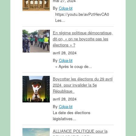
mai 27, 2024
By
Cdpa-bt
https://youtu.be/avPztHevCA0
Les...
En régime politique démocratique,
dit-on, « on ne boycotte pas les
élections » ?
avril 28, 2024
By
Cdpa-bt
« Après le coup de...
Boycotter les élections du 29 avril
2024 pour invalider la 5e
République
avril 28, 2024
By
Cdpa-bt
La date des élections
législatives...
ALLIANCE POLITIQUE pour la