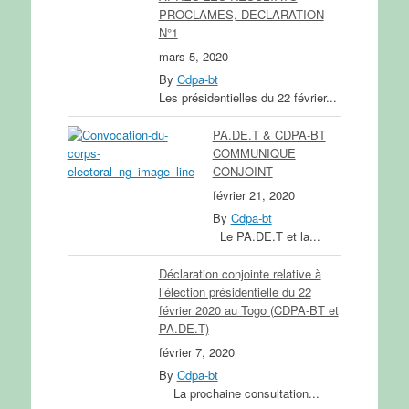
PROCLAMES, DECLARATION
N°1
mars 5, 2020
By
Cdpa-bt
Les présidentielles du 22 février...
PA.DE.T & CDPA-BT
COMMUNIQUE
CONJOINT
février 21, 2020
By
Cdpa-bt
Le PA.DE.T et la...
Déclaration conjointe relative à
l’élection présidentielle du 22
février 2020 au Togo (CDPA-BT et
PA.DE.T)
février 7, 2020
By
Cdpa-bt
La prochaine consultation...