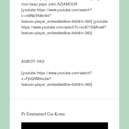
mon beau pays John AZIAMOUR
[youtube https://www.youtube.com/watch?
v=n9WaYA8kr94?
feature=player_embedded&w=640&h=360] [youtube
https://www.youtube.com/watch?v=oc871S8Ane8?
feature=player_embedded&w=640&h=360]
AGBOTI YAO
[youtube https://www.youtube.com/watch?
v=FjhQfWb0x2w?
feature=player_embedded&w=640&h=360]
Pr Emmanuel Gu-Konu