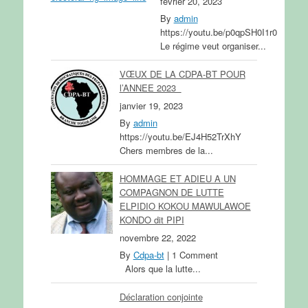
février 20, 2023
By
admin
https://youtu.be/p0qpSH0I1r0
Le régime veut organiser...
VŒUX DE LA CDPA-BT POUR
l’ANNEE 2023
janvier 19, 2023
By
admin
https://youtu.be/EJ4H52TrXhY
Chers membres de la...
HOMMAGE ET ADIEU A UN
COMPAGNON DE LUTTE
ELPIDIO KOKOU MAWULAWOE
KONDO dit PIPI
novembre 22, 2022
By
Cdpa-bt
|
1 Comment
Alors que la lutte...
Déclaration conjointe