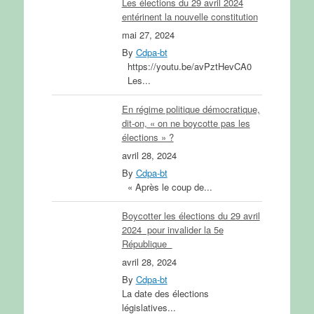
Les élections du 29 avril 2024
entérinent la nouvelle constitution
mai 27, 2024
By
Cdpa-bt
https://youtu.be/avPztHevCA0
Les...
En régime politique démocratique,
dit-on, « on ne boycotte pas les
élections » ?
avril 28, 2024
By
Cdpa-bt
« Après le coup de...
Boycotter les élections du 29 avril
2024 pour invalider la 5e
République
avril 28, 2024
By
Cdpa-bt
La date des élections
législatives...