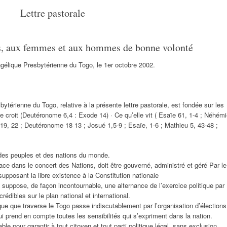
Lettre pastorale
les, aux femmes et aux hommes de bonne volonté
ngélique Presbytérienne du Togo, le 1er octobre 2002.
ytérienne du Togo, relative à la présente lettre pastorale, est fondée sur les
le croit (Deutéronome 6,4 : Exode 14) · Ce qu’elle vit ( Esaïe 61, 1-4 ; Néhém
, 19, 22 ; Deutéronome 18 13 ; Josué 1,5-9 ; Esaïe, 1-6 ; Mathieu 5, 43-48 ;
e des peuples et des nations du monde.
ce dans le concert des Nations, doit être gouverné, administré et géré Par le
supposant la libre existence à la Constitution nationale
suppose, de façon incontournable, une alternance de l’exercice politique par
crédibles sur le plan national et international.
tique que traverse le Togo passe indiscutablement par l’organisation d’élections
 prend en compte toutes les sensibilités qui s’expriment dans la nation.
e pour garantir à tout citoyen et tout parti politique légal, sans exclusion