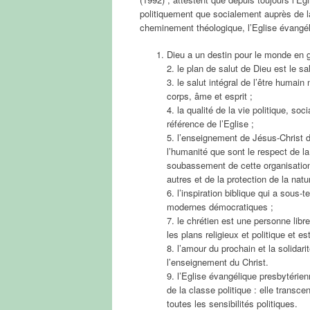
politiquement que socialement auprès de l
cheminement théologique, l’Eglise évangél
Dieu a un destin pour le monde en gé
2. le plan de salut de Dieu est le sal
3. le salut intégral de l’être humain
corps, âme et esprit ;
4. la qualité de la vie politique, so
référence de l’Eglise ;
5. l’enseignement de Jésus-Christ d
l’humanité que sont le respect de l
soubassement de cette organisation 
autres et de la protection de la natu
6. l’inspiration biblique qui a sous
modernes démocratiques ;
7. le chrétien est une personne libre
les plans religieux et politique et es
8. l’amour du prochain et la solidar
l’enseignement du Christ.
9. l’Eglise évangélique presbytérien
de la classe politique : elle transc
toutes les sensibilités politiques.