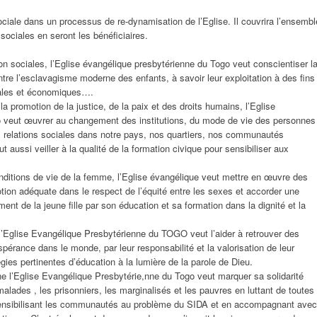
ciale dans un processus de re-dynamisation de l’Eglise. Il couvrira l’ensembl
 sociales en seront les bénéficiaires.
on sociales, l’Eglise évangélique presbytérienne du Togo veut conscientiser l
ntre l’esclavagisme moderne des enfants, à savoir leur exploitation à des fins
ales et économiques….
la promotion de la justice, de la paix et des droits humains, l’Eglise
o veut œuvrer au changement des institutions, du mode de vie des personnes
s relations sociales dans notre pays, nos quartiers, nos communautés
ut aussi veiller à la qualité de la formation civique pour sensibiliser aux
nditions de vie de la femme, l’Eglise évangélique veut mettre en œuvre des
otion adéquate dans le respect de l’équité entre les sexes et accorder une
ment de la jeune fille par son éducation et sa formation dans la dignité et la
l’Eglise Evangélique Presbytérienne du TOGO veut l’aider à retrouver des
pérance dans le monde, par leur responsabilité et la valorisation de leur
égies pertinentes d’éducation à la lumière de la parole de Dieu.
nne l’Eglise Evangélique Presbytérie,nne du Togo veut marquer sa solidarité
lades , les prisonniers, les marginalisés et les pauvres en luttant de toutes
 sensibilisant les communautés au problème du SIDA et en accompagnant avec