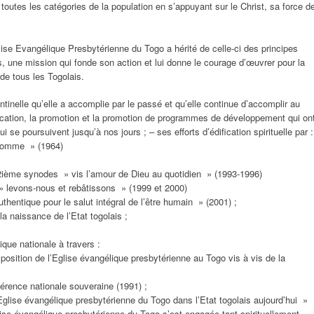
toutes les catégories de la population en s’appuyant sur le Christ, sa force d
glise Evangélique Presbytérienne du Togo a hérité de celle-ci des principes
, une mission qui fonde son action et lui donne le courage d’œuvrer pour la
 de tous les Togolais.
tinelle qu’elle a accomplie par le passé et qu’elle continue d’accomplir au
ducation, la promotion et la promotion de programmes de développement qui on
i se poursuivent jusqu’à nos jours ; – ses efforts d’édification spirituelle par :
’homme » (1964)
ième synodes » vis l’amour de Dieu au quotidien » (1993-1996)
levons-nous et rebâtissons » (1999 et 2000)
entique pour le salut intégral de l’être humain » (2001) ;
a naissance de l’Etat togolais ;
tique nationale à travers :
osition de l’Eglise évangélique presbytérienne au Togo vis à vis de la
férence nationale souveraine (1991) ;
lise évangélique presbytérienne du Togo dans l’Etat togolais aujourd’hui »
glise évangélique presbytérienne du Togo s’est engagée tant spirituellement,