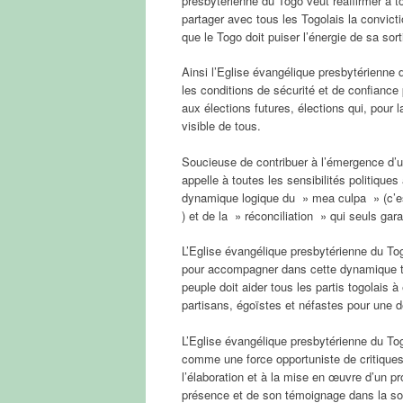
presbytérienne du Togo veut réaffirmer à to
partager avec tous les Togolais la convicti
que le Togo doit puiser l’énergie de sa sort
Ainsi l’Eglise évangélique presbytérienne
les conditions de sécurité et de confiance 
aux élections futures, élections qui, pour 
visible de tous.
Soucieuse de contribuer à l’émergence d’u
appelle à toutes les sensibilités politiqu
dynamique logique du » mea culpa » (c’est
) et de la » réconciliation » qui seuls gara
L’Eglise évangélique presbytérienne du To
pour accompagner dans cette dynamique tous
peuple doit aider tous les partis togolais 
partisans, égoïstes et néfastes pour une d
L’Eglise évangélique presbytérienne du Togo,
comme une force opportuniste de critiques 
l’élaboration et à la mise en œuvre d’un 
présence et de son témoignage dans la soc