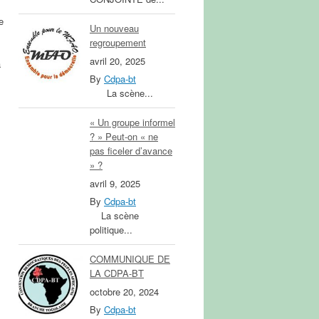
e
Un nouveau
regroupement
avril 20, 2025
a
By
Cdpa-bt
La scène...
« Un groupe informel
? » Peut-on « ne
pas ficeler d’avance
» ?
avril 9, 2025
By
Cdpa-bt
La scène
politique...
COMMUNIQUE DE
LA CDPA-BT
octobre 20, 2024
By
Cdpa-bt