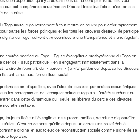
us que l’espérance qu’il y a devant nous est encore plus forte. Elle veut
on que cette espérance enracinée en Dieu est indestructible et c’est en elle
ie de la crise.
 du Togo invite le gouvernement à tout mettre en œuvre pour créer rapidement
pour toutes les forces politiques et les tous les citoyens désireux de participe
la dignité du Togo, doivent être soumises à une transparence et à une régulari
ne société pacifiée au Togo, l’Eglise évangélique presbytérienne du Togo en
es à oser ce « saut patriotique » en s’engageant immédiatement dans la
 -à-dire du repentir), du » pardon » (le vrai pardon qui dépasse les discours
ntissent la restauration du tissu social.
go dans ce est disponible, avec l’aide de tous ses partenaires œcuméniques
 les protagonistes de l’échiquier politique togolais. L’intérêt supérieur du
à entrer dans cette dynamique qui, seule les libèrera du cercle des clivages
émocratie véritable.
 toujours fidèle à l’évangile et à sa propre tradition, se refuse d’apparaître
stériles. C’est en ce sens qu’elle a depuis un certain temps réfléchi à
programme original et audacieux de reconstruction sociale comme signe de sa
iété togolaise.