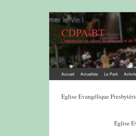
CDPA-BT
L'oppression se nourrit du silence…et de l'
Aller
Accueil
Actualités
Le Parti
Activit
au
contenu
Eglise Evangélique Presbytér
Eglise E