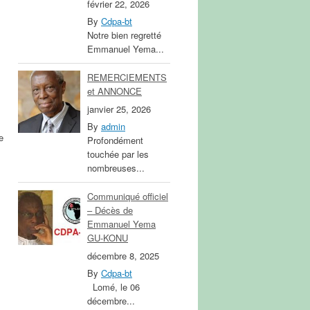
février 22, 2026
By
Cdpa-bt
Notre bien regretté
Emmanuel Yema...
REMERCIEMENTS
et ANNONCE
janvier 25, 2026
By
admin
e
Profondément
touchée par les
nombreuses...
Communiqué officiel
– Décès de
Emmanuel Yema
GU-KONU
décembre 8, 2025
By
Cdpa-bt
Lomé, le 06
décembre...