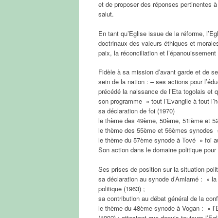
et de proposer des réponses pertinentes à 
salut.
En tant qu’Eglise issue de la réforme, l’E
doctrinaux des valeurs éthiques et morales
paix, la réconciliation et l’épanouissement
Fidèle à sa mission d’avant garde et de sen
sein de la nation : – ses actions pour l’é
précédé la naissance de l’Eta togolais et qu
son programme » tout l’Evangile à tout l
sa déclaration de foi (1970)
le thème des 49ème, 50ème, 51ième et 52
le thème des 55ème et 56èmes synodes » 
le thème du 57ème synode à Tové » foi auth
Son action dans le domaine politique pour l
Ses prises de position sur la situation poli
sa déclaration au synode d’Amlamé : » la p
politique (1963) ;
sa contribution au débat général de la con
le thème du 48ème synode à Vogan : » l’Eg
(1992) ; attestent que depuis toujours l’E