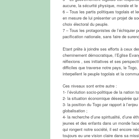
aucune, la sécurité physique, morale et le d
6 – Tous les partis politiques togolais et 
en mesure de lui présenter un projet de so
choix électoral du peuple.
7 – Tous les protagonistes de l’échiquier 
pacification nationale, sans faire de surenc
Etant prête à joindre ses efforts à ceux 
cheminement démocratique, l’Eglise Evangé
réflexions , ses initiatives et ses perspec
difficiles que traverse notre pays, le Tog
interpellent le peuple togolais et la commu
Ces niveaux sont entre autre :
1- l’évolution socio-politique de la nation 
2- la situation économique désespérée qui c
3- la position du Togo par rapport à l’enj
globalisation ;
4- la recherche d’une spiritualité, d’une 
jeunes et des enfants dans un monde face 
qui rongent notre société, il est encore né
toujours eu une vision claire dans sa miss