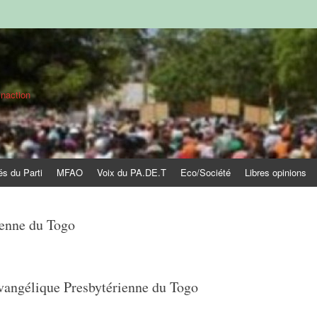
inaction
és du Parti
MFAO
Voix du PA.DE.T
Eco/Société
Libres opinions
ienne du Togo
vangélique Presbytérienne du Togo