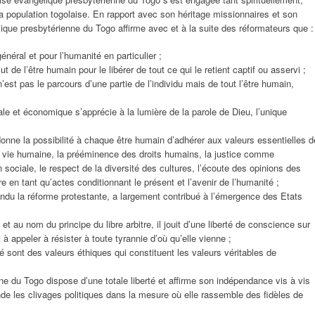
a population togolaise. En rapport avec son héritage missionnaires et son
ique presbytérienne du Togo affirme avec et à la suite des réformateurs que :
néral et pour l’humanité en particulier ;
ut de l’être humain pour le libérer de tout ce qui le retient captif ou asservi ;
 n’est pas le parcours d’une partie de l’individu mais de tout l’être humain,
ciale et économique s’apprécie à la lumière de la parole de Dieu, l’unique
onne la possibilité à chaque être humain d’adhérer aux valeurs essentielles d
a vie humaine, la prééminence des droits humains, la justice comme
sociale, le respect de la diversité des cultures, l’écoute des opinions des
re en tant qu’actes conditionnant le présent et l’avenir de l’humanité ;
-tendu la réforme protestante, a largement contribué à l’émergence des Etats
 et au nom du principe du libre arbitre, il jouit d’une liberté de conscience sur
t à appeler à résister à toute tyrannie d’où qu’elle vienne ;
ité sont des valeurs éthiques qui constituent les valeurs véritables de
ne du Togo dispose d’une totale liberté et affirme son indépendance vis à vis
ende les clivages politiques dans la mesure où elle rassemble des fidèles de