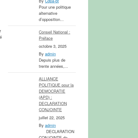
By
Cdpa-bt
Pour une politique
alternative
d’opposition...
r
Conseil National :
té
Préface
octobre 3, 2025
By
admin
Depuis plus de
trente années,...
ALLIANCE
POLITIQUE pour la
DEMOCRATIE
(APD) :
DECLARATION
CONJOINTE
juillet 22, 2025
By
admin
DECLARATION
CONJOINTE de...