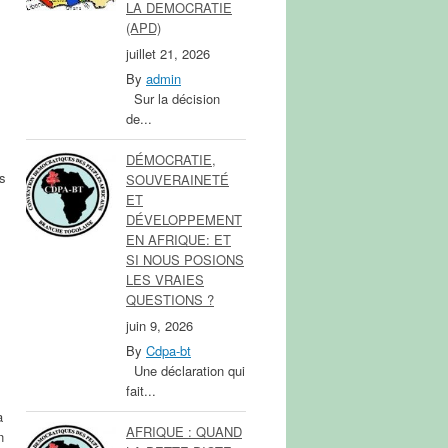
LA DEMOCRATIE
(APD)
juillet 21, 2026
By
admin
Sur la décision
de...
DÉMOCRATIE,
es
SOUVERAINETÉ
ET
DÉVELOPPEMENT
EN AFRIQUE: ET
SI NOUS POSIONS
LES VRAIES
QUESTIONS ?
juin 9, 2026
By
Cdpa-bt
Une déclaration qui
s
fait...
a
AFRIQUE : QUAND
n