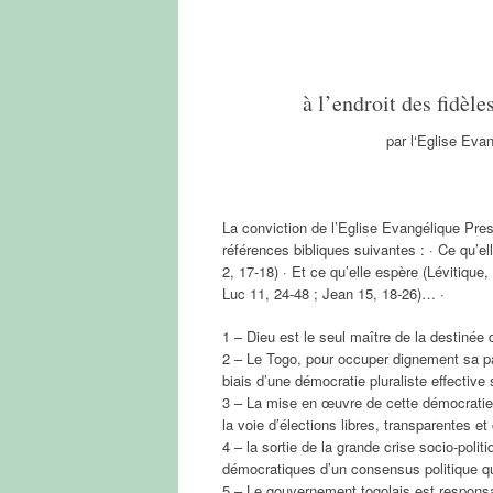
à l’endroit des fidè
par l‘Eglise Eva
La conviction de l’Eglise Evangélique Presb
références bibliques suivantes : · Ce qu’el
2, 17-18) · Et ce qu’elle espère (Lévitique
Luc 11, 24-48 ; Jean 15, 18-26)… ·
1 – Dieu est le seul maître de la destiné
2 – Le Togo, pour occuper dignement sa pa
biais d’une démocratie pluraliste effective 
3 – La mise en œuvre de cette démocratie 
la voie d’élections libres, transparentes et 
4 – la sortie de la grande crise socio-poli
démocratiques d’un consensus politique qui
5 – Le gouvernement togolais est responsabl