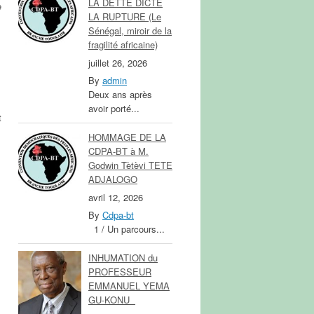
LA DETTE DICTE
e
LA RUPTURE (Le
Sénégal, miroir de la
fragilité africaine)
juillet 26, 2026
By
admin
Deux ans après
avoir porté...
t
HOMMAGE DE LA
CDPA-BT à M.
Godwin Tètèvi TETE
ADJALOGO
avril 12, 2026
By
Cdpa-bt
1 / Un parcours...
INHUMATION du
PROFESSEUR
EMMANUEL YEMA
GU-KONU