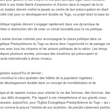
roit à une totale liberté d’expression et d’action dans le respect de la loi.
leurs leaders doivent mettre le peuple au centre de leur préoccupation en étant
ciété clair pour un développement durable du Togo, ce projet étant la base du
politique togolais doivent s’engager rapidement dans une dynamique de
hère ni obstruction afin de créer un climat favorable pour la vie politique.
des autres bonnes volontés pour accompagner la classe politique dans ce
lique Presbytérienne du Togo se donne donc l’opportunité ici de partager s
tives avec tous les citoyens et les acteurs politiques de la nation. Les temps
o, depuis plusieurs années, provoque des situations qui préoccupent et
nauté internationale à divers niveaux.
togolaise aujourd’hui et demain ;
onstitue le vécu quotidien des fidèles de la population togolaise ;
eu du développement durable dans un concept de mondialisation et de
éthique et de repères moraux pour orienter la vie des femmes, des hommes, de
aux défis émergents. Par rapport à ces interpellerions et aux grands maux
cessaire, aujourd’hui, pour l’Eglise Evangélique Presbytérienne du Togo – qui 
ion comme le prouve l’histoire de son évolution- de prendre clairement positio